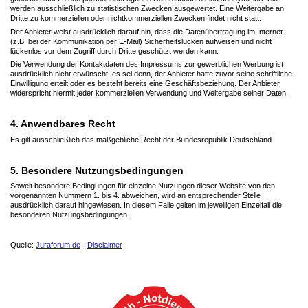
werden ausschließlich zu statistischen Zwecken ausgewertet. Eine Weitergabe an
Dritte zu kommerziellen oder nichtkommerziellen Zwecken findet nicht statt.
Der Anbieter weist ausdrücklich darauf hin, dass die Datenübertragung im Internet
(z.B. bei der Kommunikation per E-Mail) Sicherheitslücken aufweisen und nicht
lückenlos vor dem Zugriff durch Dritte geschützt werden kann.
Die Verwendung der Kontaktdaten des Impressums zur gewerblichen Werbung ist
ausdrücklich nicht erwünscht, es sei denn, der Anbieter hatte zuvor seine schriftliche
Einwilligung erteilt oder es besteht bereits eine Geschäftsbeziehung. Der Anbieter
widerspricht hiermit jeder kommerziellen Verwendung und Weitergabe seiner Daten.
4. Anwendbares Recht
Es gilt ausschließlich das maßgebliche Recht der Bundesrepublik Deutschland.
5. Besondere Nutzungsbedingungen
Soweit besondere Bedingungen für einzelne Nutzungen dieser Website von den
vorgenannten Nummern 1. bis 4. abweichen, wird an entsprechender Stelle
ausdrücklich darauf hingewiesen. In diesem Falle gelten im jeweiligen Einzelfall die
besonderen Nutzungsbedingungen.
Quelle:
Juraforum.de
-
Disclaimer