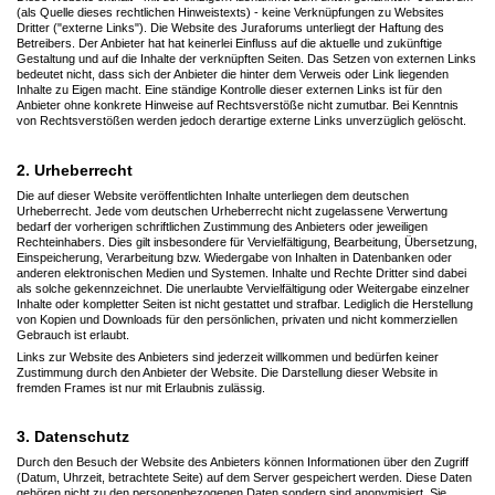
(als Quelle dieses rechtlichen Hinweistexts) - keine Verknüpfungen zu Websites
Dritter ("externe Links"). Die Website des Juraforums unterliegt der Haftung des
Betreibers. Der Anbieter hat hat keinerlei Einfluss auf die aktuelle und zukünftige
Gestaltung und auf die Inhalte der verknüpften Seiten. Das Setzen von externen Links
bedeutet nicht, dass sich der Anbieter die hinter dem Verweis oder Link liegenden
Inhalte zu Eigen macht. Eine ständige Kontrolle dieser externen Links ist für den
Anbieter ohne konkrete Hinweise auf Rechtsverstöße nicht zumutbar. Bei Kenntnis
von Rechtsverstößen werden jedoch derartige externe Links unverzüglich gelöscht.
2. Urheberrecht
Die auf dieser Website veröffentlichten Inhalte unterliegen dem deutschen
Urheberrecht. Jede vom deutschen Urheberrecht nicht zugelassene Verwertung
bedarf der vorherigen schriftlichen Zustimmung des Anbieters oder jeweiligen
Rechteinhabers. Dies gilt insbesondere für Vervielfältigung, Bearbeitung, Übersetzung,
Einspeicherung, Verarbeitung bzw. Wiedergabe von Inhalten in Datenbanken oder
anderen elektronischen Medien und Systemen. Inhalte und Rechte Dritter sind dabei
als solche gekennzeichnet. Die unerlaubte Vervielfältigung oder Weitergabe einzelner
Inhalte oder kompletter Seiten ist nicht gestattet und strafbar. Lediglich die Herstellung
von Kopien und Downloads für den persönlichen, privaten und nicht kommerziellen
Gebrauch ist erlaubt.
Links zur Website des Anbieters sind jederzeit willkommen und bedürfen keiner
Zustimmung durch den Anbieter der Website. Die Darstellung dieser Website in
fremden Frames ist nur mit Erlaubnis zulässig.
3. Datenschutz
Durch den Besuch der Website des Anbieters können Informationen über den Zugriff
(Datum, Uhrzeit, betrachtete Seite) auf dem Server gespeichert werden. Diese Daten
gehören nicht zu den personenbezogenen Daten sondern sind anonymisiert. Sie