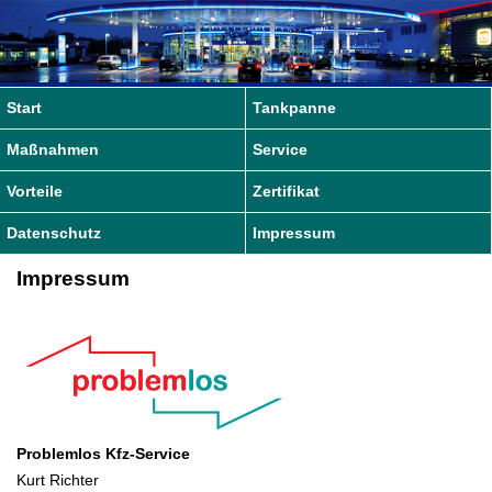
Start
Tankpanne
Maßnahmen
Service
Vorteile
Zertifikat
Datenschutz
Impressum
Impressum
Problemlos Kfz-Service
Kurt Richter