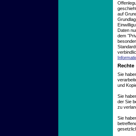
Offenleg
geschieht
auf Grund
Grundlage
Einwillig
Daten nur
dem "Priv
besondere
Standard
verbindli
Informat
Rechte 
Sie haben
verarbeit
und Kopi
Sie habe
der Sie b
zu verlan
Sie habe
betreffen
gesetzli