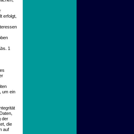
machen,
r
 erfolgt,
nteressen
oben
Abs. 1
des
er
iten
, um ein
tegrität
Daten,
g der
et, die
n auf