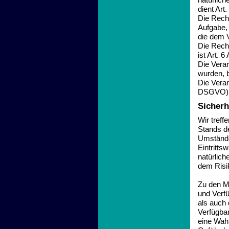
natürlic
dient Art
Die Recht
Aufgabe, 
die dem V
Die Recht
ist Art. 6
Die Vera
wurden, 
Die Vera
DSGVO) b
Sicher
Wir tref
Stands d
Umstände
Eintritts
natürlic
dem Risi
Zu den Ma
und Verf
als auch 
Verfügbar
eine Wah