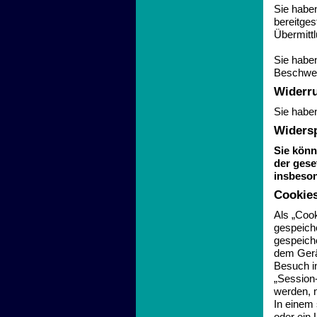
Sie haben
bereitge
Übermittl
Sie habe
Beschwer
Widerru
Sie haben
Widers
Sie könn
der gese
insbeson
Cookies
Als „Cook
gespeich
gespeich
dem Gerä
Besuch i
„Session-
werden, 
In einem
oder ein 