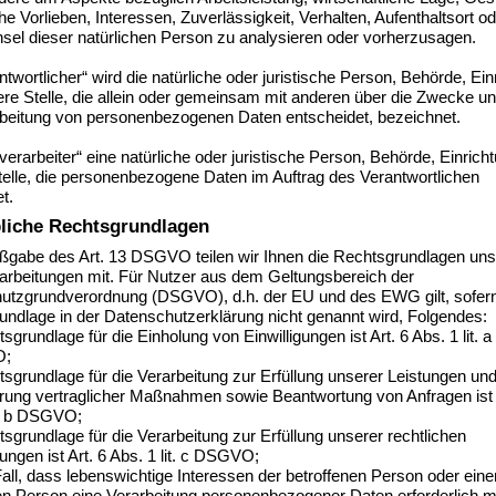
he Vorlieben, Interessen, Zuverlässigkeit, Verhalten, Aufenthaltsort o
sel dieser natürlichen Person zu analysieren oder vorherzusagen.
ntwortlicher“ wird die natürliche oder juristische Person, Behörde, Ein
re Stelle, die allein oder gemeinsam mit anderen über die Zwecke un
rbeitung von personenbezogenen Daten entscheidet, bezeichnet.
verarbeiter“ eine natürliche oder juristische Person, Behörde, Einrich
elle, die personenbezogene Daten im Auftrag des Verantwortlichen
t.
liche Rechtsgrundlagen
gabe des Art. 13 DSGVO teilen wir Ihnen die Rechtsgrundlagen uns
arbeitungen mit. Für Nutzer aus dem Geltungsbereich der
utzgrundverordnung (DSGVO), d.h. der EU und des EWG gilt, sofern
ndlage in der Datenschutzerklärung nicht genannt wird, Folgendes:
sgrundlage für die Einholung von Einwilligungen ist Art. 6 Abs. 1 lit. a
O;
sgrundlage für die Verarbeitung zur Erfüllung unserer Leistungen un
rung vertraglicher Maßnahmen sowie Beantwortung von Anfragen ist 
t. b DSGVO;
sgrundlage für die Verarbeitung zur Erfüllung unserer rechtlichen
tungen ist Art. 6 Abs. 1 lit. c DSGVO;
all, dass lebenswichtige Interessen der betroffenen Person oder ein