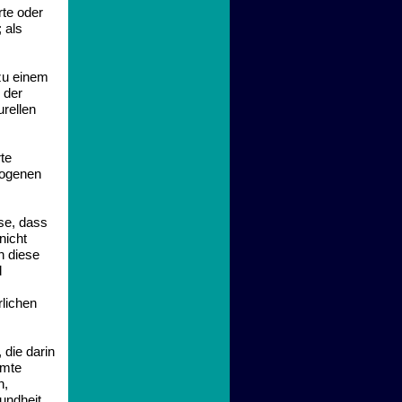
rte oder
 als
zu einem
 der
urellen
rte
zogenen
se, dass
nicht
n diese
d
rlichen
 die darin
mmte
n,
undheit,