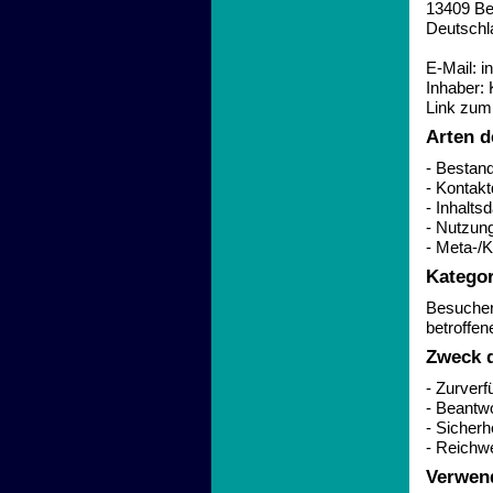
13409 Ber
Deutschl
E-Mail: 
Inhaber: 
Link zum
Arten d
- Bestan
- Kontakt
- Inhalts
- Nutzung
- Meta-/
Kategor
Besucher
betroffe
Zweck d
- Zurverf
- Beantw
- Sicher
- Reichw
Verwend