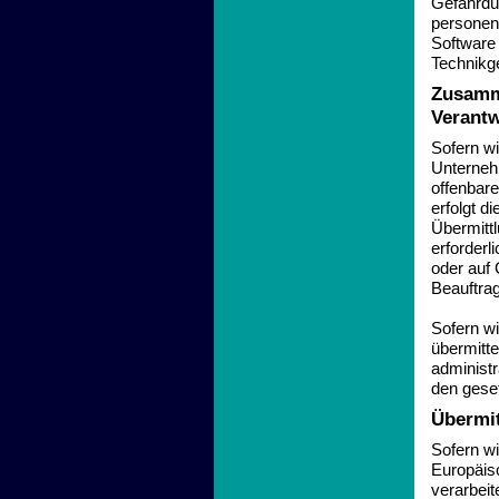
Gefährdu
personen
Software
Technikge
Zusamme
Verantw
Sofern w
Unterneh
offenbare
erfolgt d
Übermittl
erforderl
oder auf 
Beauftrag
Sofern w
übermitte
administr
den gese
Übermit
Sofern wi
Europäis
verarbei