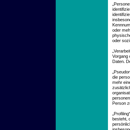
„Personen
identifiz
identifiz
insbeson
Kennnumm
oder meh
physische
oder sozi
„Verarbei
Vorgang 
Daten. De
„Pseudon
die pers
mehr ein
zusätzli
organisa
personenb
Person z
„Profilin
besteht,
persönlic
insbesond