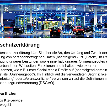
schutzerklärung
tenschutzerklärung klärt Sie über die Art, den Umfang und Zweck de
tung von personenbezogenen Daten (nachfolgend kurz „Daten“) im 
ingung unserer Leistungen sowie innerhalb unseres Onlineangebotes 
verbundenen Webseiten, Funktionen und Inhalte sowie externen
äsenzen, wie z.B. unser Social Media Profile auf (nachfolgend geme
t als „Onlineangebot“). Im Hinblick auf die verwendeten Begrifflichkei
arbeitung“ oder „Verantwortlicher“ verweisen wir auf die Definitionen i
nschutzgrundverordnung (DSGVO).
ortlicher
os Kfz-Service
tweg 21