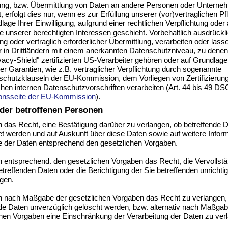
ung, bzw. Übermittlung von Daten an andere Personen oder Unterne
, erfolgt dies nur, wenn es zur Erfüllung unserer (vor)vertraglichen Pfl
lage Ihrer Einwilligung, aufgrund einer rechtlichen Verpflichtung oder 
 unserer berechtigten Interessen geschieht. Vorbehaltlich ausdrückl
ung oder vertraglich erforderlicher Übermittlung, verarbeiten oder lasse
 in Drittländern mit einem anerkannten Datenschutzniveau, zu denen 
acy-Shield" zertifizierten US-Verarbeiter gehören oder auf Grundlage
r Garantien, wie z.B. vertraglicher Verpflichtung durch sogenannte
schutzklauseln der EU-Kommission, dem Vorliegen von Zertifizierun
chen internen Datenschutzvorschriften verarbeiten (Art. 44 bis 49 D
ionsseite der EU-Kommission
).
der betroffenen Personen
 das Recht, eine Bestätigung darüber zu verlangen, ob betreffende 
et werden und auf Auskunft über diese Daten sowie auf weitere Infor
e der Daten entsprechend den gesetzlichen Vorgaben.
n entsprechend. den gesetzlichen Vorgaben das Recht, die Vervollst
etreffenden Daten oder die Berichtigung der Sie betreffenden unricht
gen.
n nach Maßgabe der gesetzlichen Vorgaben das Recht zu verlangen,
de Daten unverzüglich gelöscht werden, bzw. alternativ nach Maßgab
chen Vorgaben eine Einschränkung der Verarbeitung der Daten zu ver