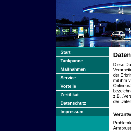
Start
Daten
Tankpanne
Diese Da
Maßnahmen
Verarbei
der Erbr
Service
mit ihm 
Onlinepr
Vorteile
bezeichne
Zertifikat
z.B. „Ver
der Date
Datenschutz
Impressum
Verantw
Probleml
Armbrus