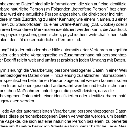
bezogene Daten“ sind alle Informationen, die sich auf eine identifizie
ierbare natürliche Person (im Folgenden „betroffene Person“) beziehen;
ierbar wird eine natürliche Person angesehen, die direkt oder indirekt,
dere mittels Zuordnung zu einer Kennung wie einem Namen, zu einer
er, zu Standortdaten, zu einer Online-Kennung (z.B. Cookie) oder 
reren besonderen Merkmalen identifiziert werden kann, die Ausdruck
n, physiologischen, genetischen, psychischen, wirtschaftlichen, kult
alen Identität dieser natürlichen Person sind.
tung“ ist jeder mit oder ohne Hilfe automatisierter Verfahren ausgefüh
oder jede solche Vorgangsreihe im Zusammenhang mit personenbe
r Begriff reicht weit und umfasst praktisch jeden Umgang mit Daten.
ymisierung“ die Verarbeitung personenbezogener Daten in einer Wei
onenbezogenen Daten ohne Hinzuziehung zusätzlicher Informationen 
er spezifischen betroffenen Person zugeordnet werden können, sofer
chen Informationen gesondert aufbewahrt werden und technischen un
torischen Maßnahmen unterliegen, die gewährleisten, dass die
ezogenen Daten nicht einer identifizierten oder identifizierbaren natü
ugewiesen werden.
g“ jede Art der automatisierten Verarbeitung personenbezogener Daten,
 dass diese personenbezogenen Daten verwendet werden, um besti
he Aspekte, die sich auf eine natürliche Person beziehen, zu bewerte
ere um Aspekte bezüglich Arbeitsleistung, wirtschaftliche Lage, Ges