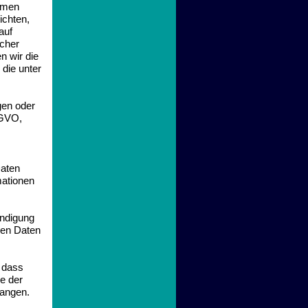
hmen
ichten,
auf
icher
n wir die
die unter
gen oder
SGVO,
Daten
mationen
ändigung
igen Daten
 dass
e der
langen.