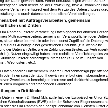
ng der Daten gewährleisten. Ferner berücksichtigen wir den Schutz
bezogener Daten bereits bei der Entwicklung, bzw. Auswahl von Har
 sowie Verfahren, entsprechend dem Prinzip des Datenschutzes dur
staltung und durch datenschutzfreundliche Voreinstellungen.
narbeit mit Auftragsverarbeitern, gemeinsam
ortlichen und Dritten
ir im Rahmen unserer Verarbeitung Daten gegenüber anderen Perso
men (Auftragsverarbeitern, gemeinsam Verantwortlichen oder Dritten
n, sie an diese übermitteln oder ihnen sonst Zugriff auf die Daten ge
ies nur auf Grundlage einer gesetzlichen Erlaubnis (z.B. wenn eine
ung der Daten an Dritte, wie an Zahlungsdienstleister, zur Vertragserf
ich ist), Nutzer eingewilligt haben, eine rechtliche Verpflichtung dies vo
Grundlage unserer berechtigten Interessen (z.B. beim Einsatz von
ten, Webhostern, etc.).
ir Daten anderen Unternehmen unserer Unternehmensgruppe offenba
ln oder ihnen sonst den Zugriff gewähren, erfolgt dies insbesondere 
ativen Zwecken als berechtigtes Interesse und darüberhinausgehend 
tzlichen Vorgaben entsprechenden Grundlage.
tlungen in Drittländer
r Daten in einem Drittland (d.h. außerhalb der Europäischen Union (
chen Wirtschaftsraums (EWR) oder der Schweizer Eidgenossenscha
ten oder dies im Rahmen der Inanspruchnahme von Diensten Dritter 