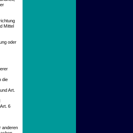
der
richtung
d Mittel
tung oder
erer
 die
 und Art.
d
Art. 6
er anderen