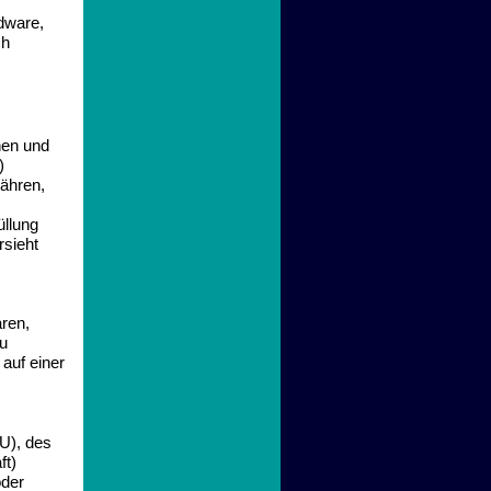
dware,
ch
nen und
)
währen,
üllung
rsieht
ren,
zu
auf einer
EU), des
ft)
oder