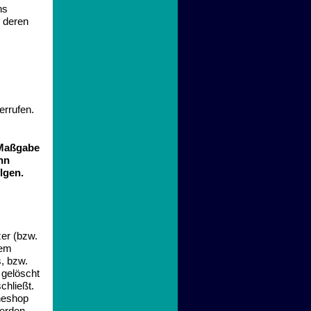
ns
d deren
errufen.
 Maßgabe
nn
lgen.
er (bzw.
nem
, bzw.
 gelöscht
chließt.
ineshop
werden