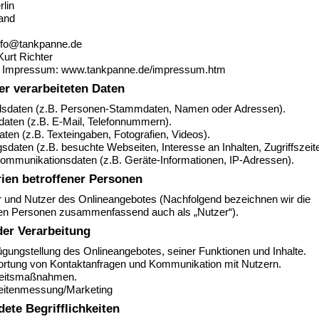
lin
and
info@tankpanne.de
Kurt Richter
 Impressum: www.tankpanne.de/impressum.htm
er verarbeiteten Daten
dsdaten (z.B. Personen-Stammdaten, Namen oder Adressen).
daten (z.B. E-Mail, Telefonnummern).
daten (z.B. Texteingaben, Fotografien, Videos).
sdaten (z.B. besuchte Webseiten, Interesse an Inhalten, Zugriffszeit
Kommunikationsdaten (z.B. Geräte-Informationen, IP-Adressen).
ien betroffener Personen
 und Nutzer des Onlineangebotes (Nachfolgend bezeichnen wir die
nen Personen zusammenfassend auch als „Nutzer“).
er Verarbeitung
ügungstellung des Onlineangebotes, seiner Funktionen und Inhalte.
ortung von Kontaktanfragen und Kommunikation mit Nutzern.
heitsmaßnahmen.
eitenmessung/Marketing
ete Begrifflichkeiten