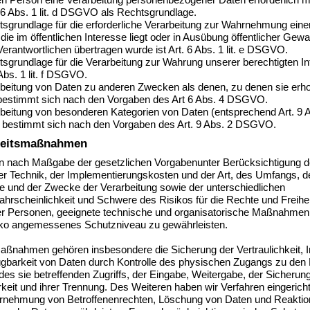
hen Person eine Verarbeitung personenbezogener Daten erforderlich 
. 6 Abs. 1 lit. d DSGVO als Rechtsgrundlage.
sgrundlage für die erforderliche Verarbeitung zur Wahrnehmung eine
die im öffentlichen Interesse liegt oder in Ausübung öffentlicher Gewalt
erantwortlichen übertragen wurde ist Art. 6 Abs. 1 lit. e DSGVO.
sgrundlage für die Verarbeitung zur Wahrung unserer berechtigten I
 Abs. 1 lit. f DSGVO.
rbeitung von Daten zu anderen Zwecken als denen, zu denen sie erh
bestimmt sich nach den Vorgaben des Art 6 Abs. 4 DSGVO.
rbeitung von besonderen Kategorien von Daten (entsprechend Art. 9 
estimmt sich nach den Vorgaben des Art. 9 Abs. 2 DSGVO.
heitsmaßnahmen
fen nach Maßgabe der gesetzlichen Vorgabenunter Berücksichtigung 
er Technik, der Implementierungskosten und der Art, des Umfangs, d
 und der Zwecke der Verarbeitung sowie der unterschiedlichen
wahrscheinlichkeit und Schwere des Risikos für die Rechte und Freihe
her Personen, geeignete technische und organisatorische Maßnahmen
ko angemessenes Schutzniveau zu gewährleisten.
ßnahmen gehören insbesondere die Sicherung der Vertraulichkeit, In
ügbarkeit von Daten durch Kontrolle des physischen Zugangs zu den 
des sie betreffenden Zugriffs, der Eingabe, Weitergabe, der Sicherun
keit und ihrer Trennung. Des Weiteren haben wir Verfahren eingericht
rnehmung von Betroffenenrechten, Löschung von Daten und Reaktio