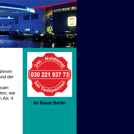
r
Rahmen
und der
insam
ten, wie
m Art. 4
Im Raum Berlin