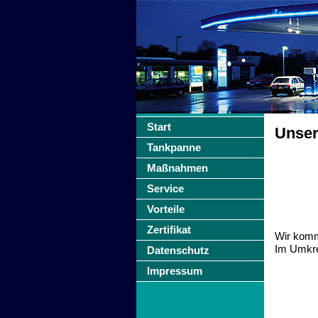
Start
Unser
Tankpanne
Maßnahmen
Service
Vorteile
Zertifikat
Wir komm
Im Umkre
Datenschutz
Impressum